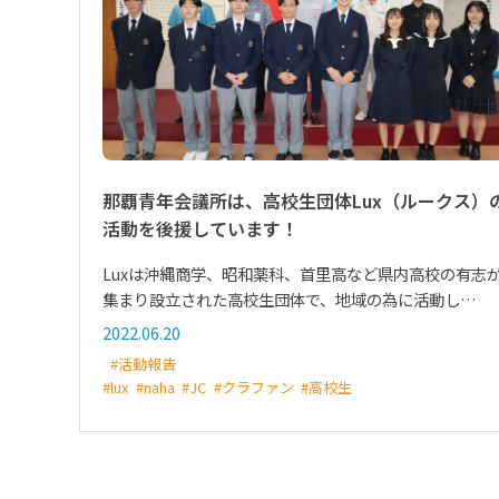
那覇青年会議所は、高校生団体Lux（ルークス）
活動を後援しています！
Luxは沖縄商学、昭和薬科、首里高など県内高校の有志
集まり設立された高校生団体で、地域の為に活動し…
2022.06.20
#活動報告
#lux
#naha
#JC
#クラファン
#高校生