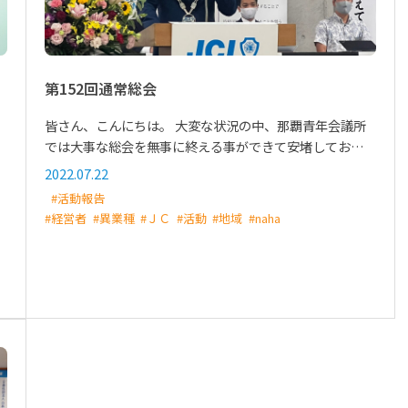
第152回通常総会
皆さん、こんにちは。 大変な状況の中、那覇青年会議所
では大事な総会を無事に終える事ができて安堵してお…
2022.07.22
#活動報告
#経営者
#異業種
#ＪＣ
#活動
#地域
#naha