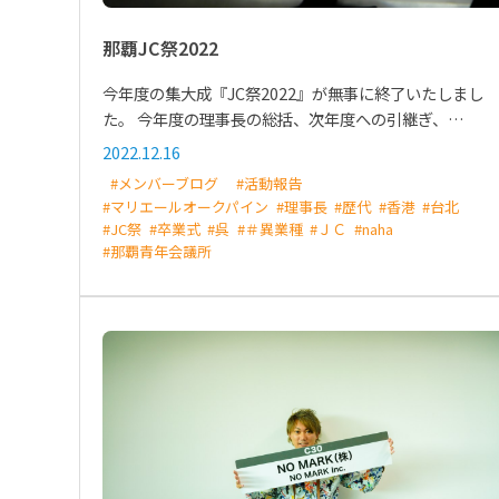
那覇JC祭2022
今年度の集大成『JC祭2022』が無事に終了いたしまし
た。 今年度の理事長の総括、次年度への引継ぎ、…
2022.12.16
#メンバーブログ
#活動報告
#マリエールオークパイン
#理事長
#歴代
#香港
#台北
#JC祭
#卒業式
#呉
#＃異業種
#ＪＣ
#naha
#那覇青年会議所