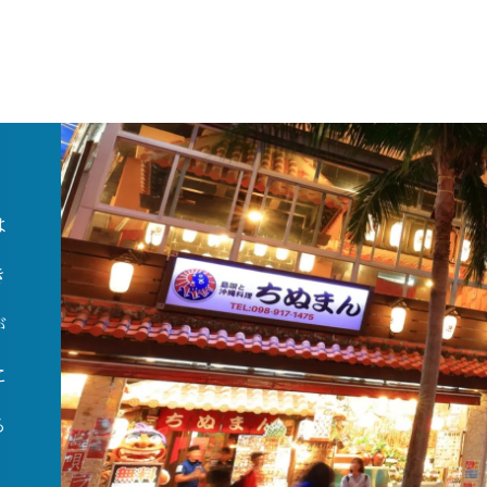
は
き
が
に
る