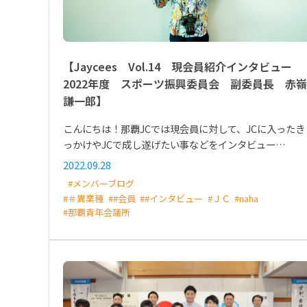
【Jaycees Vol.14 現会員紹介インタビュー
2022年度 スポーツ振興委員会 副委員長 赤嶺
謙一郎】
こんにちは！那覇JCでは現会員に対して、JCに入ったき
っかけやJCで成し遂げたい事などをインタビュー…
2022.09.28
#メンバーブログ
#＃異業種
##会員
##インタビュー
#ＪＣ
#naha
#那覇青年会議所