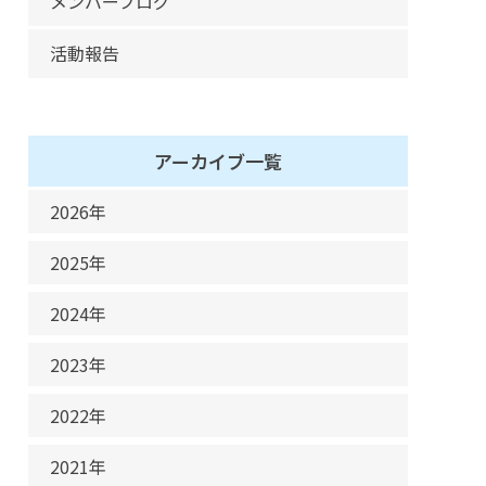
メンバーブログ
活動報告
アーカイブ一覧
2026年
5月
2025年
4月
11月
2024年
3月
10月
12月
2月
2023年
9月
11月
1月
10月
8月
2022年
10月
9月
7月
12月
8月
2021年
8月
6月