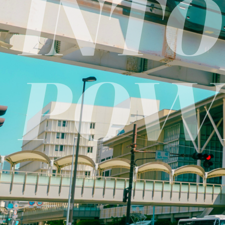
I
N
T
O
P
O
W