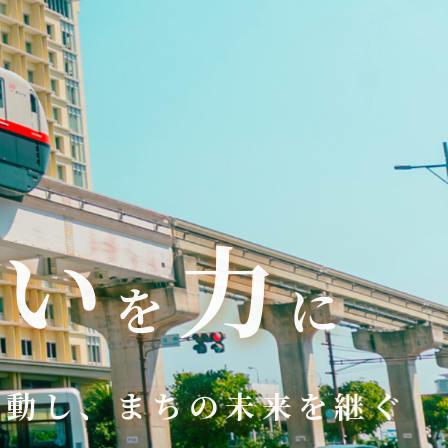
想い
力
を
に
考動し、
まちの未来を継ぐ