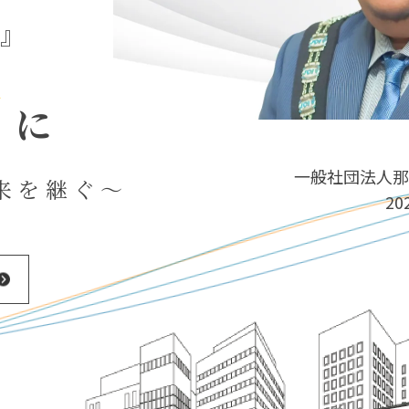
念』
力
に
一般社団法人那
来を継ぐ～
2