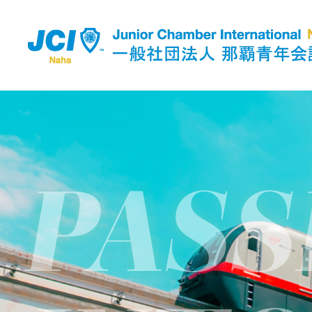
P
A
S
S