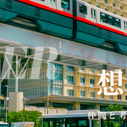
E
R
仲間と