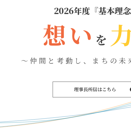
2026年度『基本理
想い
を
～仲間と考動し、まちの未
理事長所信はこちら