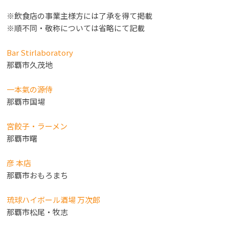
※飲食店の事業主様方には了承を得て掲載
※順不同・敬称については省略にて記載
Bar Stirlaboratory
那覇市久茂地
一本氣の源侍
那覇市国場
宮餃子・ラーメン
那覇市曙
彦 本店
那覇市おもろまち
琉球ハイボール酒場 万次郎
那覇市松尾・牧志