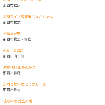
那覇市松尾
島唄ライブ居酒屋 ちょんちょん
那覇市牧志
沖縄武蔵家
那覇市牧志・古島
Atithi 那覇店
那覇市山下町
沖縄地料理 あんがま
那覇市松尾
島唄と地料理 とぅばらーま
那覇市牧志
琉球料理 首里天楼