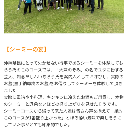
【シーミーの宴】
沖縄県民にとって欠かせない行事であるシーミーを体験しても
らう為のこのコースでは、「大兼のぞみ」の名でユタに扮する
芸人、知念だしんいちろう氏を案内人としてお呼びし、実際の
お墓(嘉手納専務のお墓)をお借りしてシーミーを体験して頂き
ました。
実際に重箱や小料理、キンキンに冷えたお酒もご用意し、本物
のシーミーと遜色ないほどの盛り上がりを見せたそうです。
シーミーコースから帰って来た人達は皆さん声を揃えて「絶対
このコースが1番盛り上がった」とほろ酔い気味で楽しそうに
していた事がとても印象的でした。