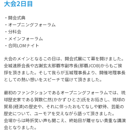
大会2日目
・開会式典
・オープニングフォーラム
・分科会
・メインフォーラム
・合同LOMナイト
大会のメインとなるこの日は、開会式展にて幕を開けました。
全城連原会長や古謝玄太那覇市副市長(那覇JCOB)からもご挨
拶を頂きました。そして我らが玉城理事長より、開催地理事長
としての熱い想いをスピーチで届けて頂きました。
最初のファンクションであるオープニングフォーラムでは、琉
球歴史家である賀数仁然(かかず ひとさ)氏をお招きし、琉球の
貿易(経済)の歴史や、それに伴ったおもてなしや歓待、芸能の
歴史について、ユーモアを交えながら語って頂きました。
会場からは時折笑い声も聞こえ、終始目が離せない貴重な講演
会となりました。