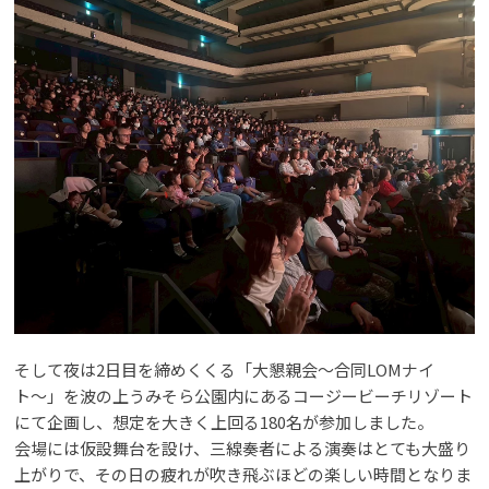
そして夜は2日目を締めくくる「大懇親会〜合同LOMナイ
ト〜」を波の上うみそら公園内にあるコージービーチリゾート
にて企画し、想定を大きく上回る180名が参加しました。
会場には仮設舞台を設け、三線奏者による演奏はとても大盛り
上がりで、その日の疲れが吹き飛ぶほどの楽しい時間となりま