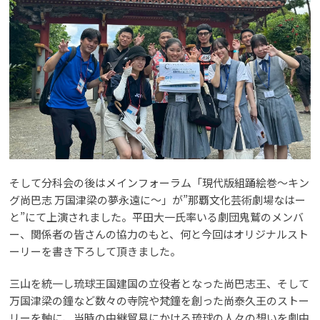
そして分科会の後はメインフォーラム「現代版組踊絵巻〜キン
グ尚巴志 万国津梁の夢永遠に〜」が”那覇文化芸術劇場なはー
と”にて上演されました。平田大一氏率いる劇団鬼鷲のメンバ
ー、関係者の皆さんの協力のもと、何と今回はオリジナルスト
ーリーを書き下ろして頂きました。
三山を統一し琉球王国建国の立役者となった尚巴志王、そして
万国津梁の鐘など数々の寺院や梵鐘を創った尚泰久王のストー
リーを軸に、当時の中継貿易にかける琉球の人々の想いを劇中