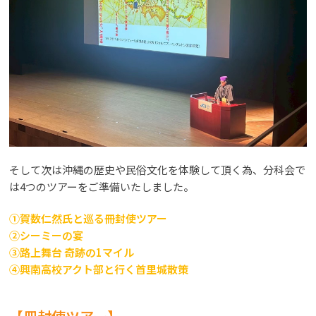
そして次は沖縄の歴史や民俗文化を体験して頂く為、分科会で
は4つのツアーをご準備いたしました。
①賀数仁然氏と巡る冊封使ツアー
②シーミーの宴
③路上舞台 奇跡の1マイル
④興南高校アクト部と行く首里城散策